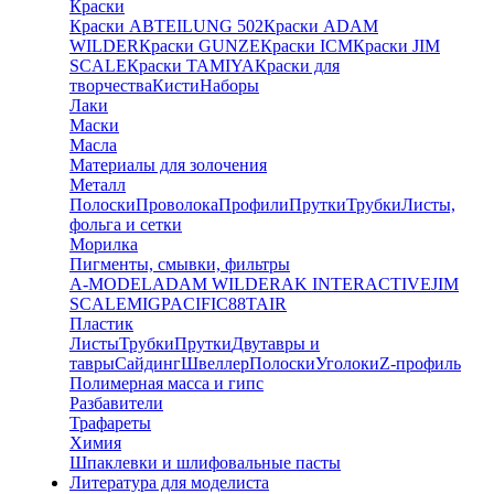
Краски
Краски ABTEILUNG 502
Краски ADAM
WILDER
Краски GUNZE
Краски ICM
Краски JIM
SCALE
Краски TAMIYA
Краски для
творчества
Кисти
Наборы
Лаки
Маски
Масла
Материалы для золочения
Металл
Полоски
Проволока
Профили
Прутки
Трубки
Листы,
фольга и сетки
Морилка
Пигменты, смывки, фильтры
A-MODEL
ADAM WILDER
AK INTERACTIVE
JIM
SCALE
MIG
PACIFIC88
TAIR
Пластик
Листы
Трубки
Прутки
Двутавры и
тавры
Сайдинг
Швеллер
Полоски
Уголоки
Z-профиль
Полимерная масса и гипс
Разбавители
Трафареты
Химия
Шпаклевки и шлифовальные пасты
Литература для моделиста