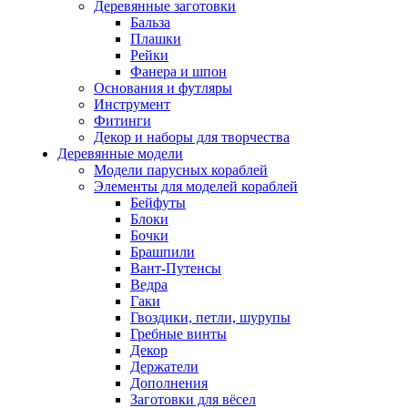
Деревянные заготовки
Бальза
Плашки
Рейки
Фанера и шпон
Основания и футляры
Инструмент
Фитинги
Декор и наборы для творчества
Деревянные модели
Модели парусных кораблей
Элементы для моделей кораблей
Бейфуты
Блоки
Бочки
Брашпили
Вант-Путенсы
Ведра
Гаки
Гвоздики, петли, шурупы
Гребные винты
Декор
Держатели
Дополнения
Заготовки для вёсел