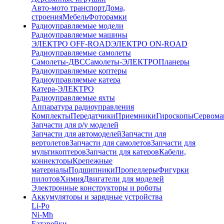
Авто-мото транспорт
Дома,
строения
Мебель
Фоторамки
Радиоуправляемые модели
Радиоуправляемые машины
ЭЛЕКТРО OFF-ROAD
ЭЛЕКТРО ON-ROAD
Радиоуправляемые самолеты
Самолеты-ДВС
Самолеты-ЭЛЕКТРО
Планеры
Радиоуправляемые коптеры
Радиоуправляемые катера
Катера-ЭЛЕКТРО
Радиоуправляемые яхты
Аппаратура радиоуправления
Комплекты
Передатчики
Приемники
Гироскопы
Сервом
Запчасти для р/у моделей
Запчасти для автомоделей
Запчасти для
вертолетов
Запчасти для самолетов
Запчасти для
мультикоптеров
Запчасти для катеров
Кабели,
коннекторы
Крепежные
материалы
Подшипники
Пропеллеры
Фигурки
пилотов
Химия
Двигатели для моделей
Электронные конструкторы и роботы
Аккумуляторы и зарядные устройства
Li-Po
Ni-Mh
Батарейки