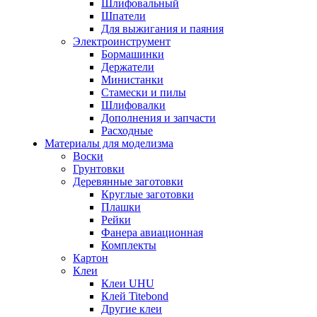
Шлифовальный
Шпатели
Для выжигания и паяния
Электроинструмент
Бормашинки
Держатели
Министанки
Стамески и пилы
Шлифовалки
Дополнения и запчасти
Расходные
Материалы для моделизма
Воски
Грунтовки
Деревянные заготовки
Круглые заготовки
Плашки
Рейки
Фанера авиационная
Комплекты
Картон
Клеи
Клеи UHU
Клей Titebond
Другие клеи