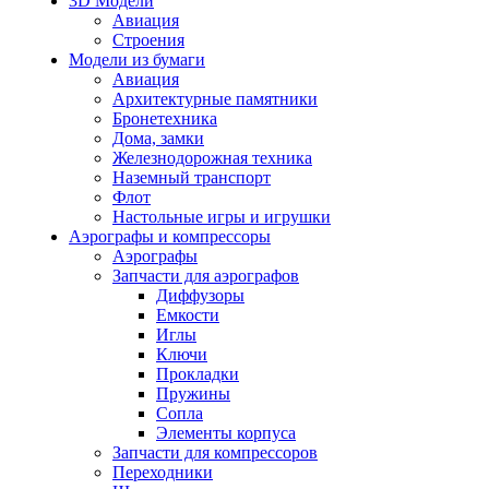
3D Модели
Авиация
Строения
Модели из бумаги
Авиация
Архитектурные памятники
Бронетехника
Дома, замки
Железнодорожная техника
Наземный транспорт
Флот
Настольные игры и игрушки
Аэрографы и компрессоры
Аэрографы
Запчасти для аэрографов
Диффузоры
Емкости
Иглы
Ключи
Прокладки
Пружины
Сопла
Элементы корпуса
Запчасти для компрессоров
Переходники