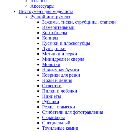
Шланги
Аксессуары
Инструмент для моделиста
Ручной инструмент
Зажимы, тиски, струбцины, стапели
Измерительный
Контейнеры
Копиры
Кусачки и плоскогубцы
Лупы, очки
Метчики и лерки
Минидрели и сверла
Молотки
Наждачная бумага
Коврики для резки
Ножи и лезвия
Отвертки
Пилки и лобзики
Пинцеты
Рубанки
Резцы, стамески
Сгибатели для фототравления
Скрайберы
Специальный
Точильные камни