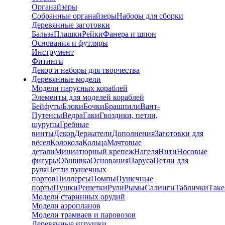
Органайзеры
Собранные органайзеры
Наборы для сборки
Деревянные заготовки
Бальза
Плашки
Рейки
Фанера и шпон
Основания и футляры
Инструмент
Фитинги
Декор и наборы для творчества
Деревянные модели
Модели парусных кораблей
Элементы для моделей кораблей
Бейфуты
Блоки
Бочки
Брашпили
Вант-
Путенсы
Ведра
Гаки
Гвоздики, петли,
шурупы
Гребные
винты
Декор
Держатели
Дополнения
Заготовки для
вёсел
Колокола
Кольца
Мачтовые
детали
Миниатюрный крепеж
Нагеля
Нити
Носовые
фигуры
Обшивка
Основания
Паруса
Петли для
руля
Петли пушечных
портов
Пиллерсы
Помпы
Пушечные
порты
Пушки
Решетки
Рули
Рымы
Салинги
Таблички
Так
Модели старинных орудий
Модели аэропланов
Модели трамваев и паровозов
Деревянные игрушки