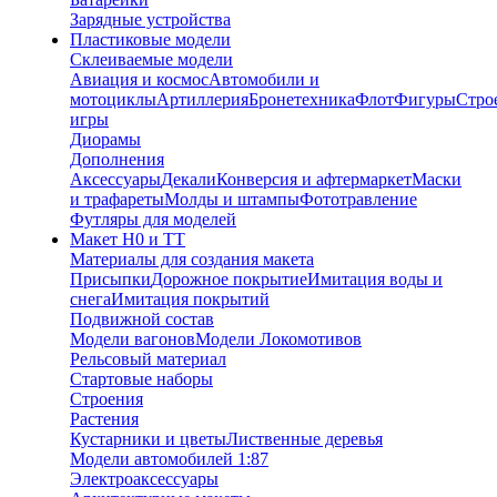
Зарядные устройства
Пластиковые модели
Склеиваемые модели
Авиация и космос
Автомобили и
мотоциклы
Артиллерия
Бронетехника
Флот
Фигуры
Стро
игры
Диорамы
Дополнения
Аксессуары
Декали
Конверсия и афтермаркет
Маски
и трафареты
Молды и штампы
Фототравление
Футляры для моделей
Макет H0 и TT
Материалы для создания макета
Присыпки
Дорожное покрытие
Имитация воды и
снега
Имитация покрытий
Подвижной состав
Модели вагонов
Модели Локомотивов
Рельсовый материал
Стартовые наборы
Строения
Растения
Кустарники и цветы
Лиственные деревья
Модели автомобилей 1:87
Электроаксессуары