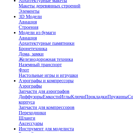
Архитектурные макеты
Макеты деревянных строений
Элементы
3D Модели
Авиация
Строения
Модели из бумаги
Авиация
Архитектурные памятники
Бронетехника
Дома, замки
Железнодорожная техника
Наземный транспорт
Флот
Настольные игры и игрушки
Аэрографы и компрессоры
Аэрографы
Запчасти для аэрографов
Диффузоры
Емкости
Иглы
Ключи
Прокладки
Пружины
Со
корпуса
Запчасти для компрессоров
Переходники
Шланги
Аксессуары
Инструмент для моделиста