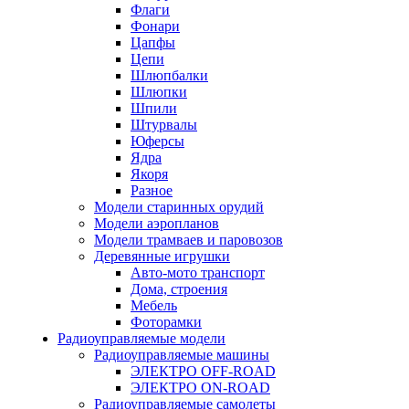
Флаги
Фонари
Цапфы
Цепи
Шлюпбалки
Шлюпки
Шпили
Штурвалы
Юферсы
Ядра
Якоря
Разное
Модели старинных орудий
Модели аэропланов
Модели трамваев и паровозов
Деревянные игрушки
Авто-мото транспорт
Дома, строения
Мебель
Фоторамки
Радиоуправляемые модели
Радиоуправляемые машины
ЭЛЕКТРО OFF-ROAD
ЭЛЕКТРО ON-ROAD
Радиоуправляемые самолеты