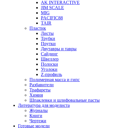
AK INTERACTIVE
JIM SCALE
MIG
PACIFIC88
TAIR
Пластик
Листы
Трубки
Прутки
Двутавры и тавры
Сайдинг
Швеллер
Полоски
Уголоки
Z-профиль
Полимерная масса и гипс
Разбавители
Трафареты
Химия
Шпаклевки и шлифовальные пасты
Литература для моделиста
Журналы
Книги
Чертежи
Готовые модели