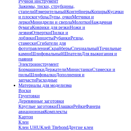
Ручной инструмент
Зажимы, тиски, струбцины,
стапели
Измерительный
Контейнеры
Копиры
Кусачки
и плоскогубцы
Лупы, очки
Метчики и
лерки
Минидрели и сверла
Молотки
Наждачная
бумага
Коврики для резки
Ножи и
лезвия
Отвертки
Пилки и
лобзики
Пинцеты
Рубанки
Резцы,
стамески
Сгибатели для
фототравления
Скрайберы
Специальный
Точильные
камни
Шлифовальный
Шпатели
Для выжигания и
паяния
Электроинструмент
Бормашинки
Держатели
Министанки
Стамески и
пилы
Шлифовалки
Дополнения и
запчасти
Расходные
Материалы для моделизма
Воски
Грунтовки
Деревянные заготовки
Круглые заготовки
Плашки
Рейки
Фанера
авиационная
Комплекты
Картон
Клеи
Клеи UHU
Клей Titebond
Другие клеи