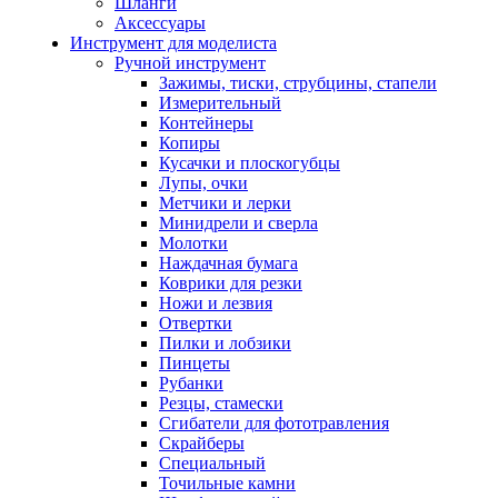
Шланги
Аксессуары
Инструмент для моделиста
Ручной инструмент
Зажимы, тиски, струбцины, стапели
Измерительный
Контейнеры
Копиры
Кусачки и плоскогубцы
Лупы, очки
Метчики и лерки
Минидрели и сверла
Молотки
Наждачная бумага
Коврики для резки
Ножи и лезвия
Отвертки
Пилки и лобзики
Пинцеты
Рубанки
Резцы, стамески
Сгибатели для фототравления
Скрайберы
Специальный
Точильные камни