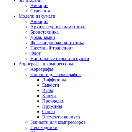
3D Модели
Авиация
Строения
Модели из бумаги
Авиация
Архитектурные памятники
Бронетехника
Дома, замки
Железнодорожная техника
Наземный транспорт
Флот
Настольные игры и игрушки
Аэрографы и компрессоры
Аэрографы
Запчасти для аэрографов
Диффузоры
Емкости
Иглы
Ключи
Прокладки
Пружины
Сопла
Элементы корпуса
Запчасти для компрессоров
Переходники