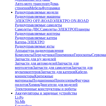
Авто-мото транспорт
Дома,
строения
Мебель
Фоторамки
Радиоуправляемые модели
Радиоуправляемые машины
ЭЛЕКТРО OFF-ROAD
ЭЛЕКТРО ON-ROAD
Радиоуправляемые самолеты
Самолеты-ДВС
Самолеты-ЭЛЕКТРО
Планеры
Радиоуправляемые коптеры
Радиоуправляемые катера
Катера-ЭЛЕКТРО
Радиоуправляемые яхты
Аппаратура радиоуправления
Комплекты
Передатчики
Приемники
Гироскопы
Сервом
Запчасти для р/у моделей
Запчасти для автомоделей
Запчасти для
вертолетов
Запчасти для самолетов
Запчасти для
мультикоптеров
Запчасти для катеров
Кабели,
коннекторы
Крепежные
материалы
Подшипники
Пропеллеры
Фигурки
пилотов
Химия
Двигатели для моделей
Электронные конструкторы и роботы
Аккумуляторы и зарядные устройства
Li-Po
Ni-Mh
Батарейки