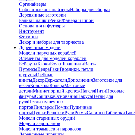
Органайзеры
Собранные органайзеры
Наборы для сборки
Деревянные заготовки
Бальза
Плашки
Рейки
Фанера и шпон
Основания и футляры
Инструмент
Фитинги
Декор и наборы для творчества
Деревянные модели
Модели парусных кораблей
Элементы для моделей кораблей
Бейфуты
Блоки
Бочки
Брашпили
Вант-
Путенсы
Ведра
Гаки
Гвоздики, петли,
шурупы
Гребные
винты
Декор
Держатели
Дополнения
Заготовки для
вёсел
Колокола
Кольца
Мачтовые
детали
Миниатюрный крепеж
Нагеля
Нити
Носовые
фигуры
Обшивка
Основания
Паруса
Петли для
руля
Петли пушечных
портов
Пиллерсы
Помпы
Пушечные
порты
Пушки
Решетки
Рули
Рымы
Салинги
Таблички
Так
Модели старинных орудий
Модели аэропланов
Модели трамваев и паровозов
Деревянные игрушки