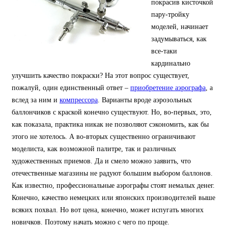
покрасив кисточкой
пару-тройку
моделей, начинает
задумываться, как
все-таки
кардинально
улучшить качество покраски? На этот вопрос существует,
пожалуй, один единственный ответ –
приобретение аэрографа
, а
вслед за ним и
компрессора
.
Варианты вроде аэрозольных
баллончиков с краской конечно существуют.
Но, во-первых, это,
как показала, практика никак не позволяют сэкономить, как бы
этого не хотелось. А во-вторых существенно ограничивают
моделиста, как возможной палитре, так и различных
художественных приемов. Да и смело можно заявить, что
отечественные магазины не радуют большим выбором баллонов.
Как известно, профессиональные аэрографы стоят немалых денег.
Конечно, качество немецких или японских производителей выше
всяких похвал. Но вот цена, конечно, может испугать многих
новичков. Поэтому начать можно с чего по проще.