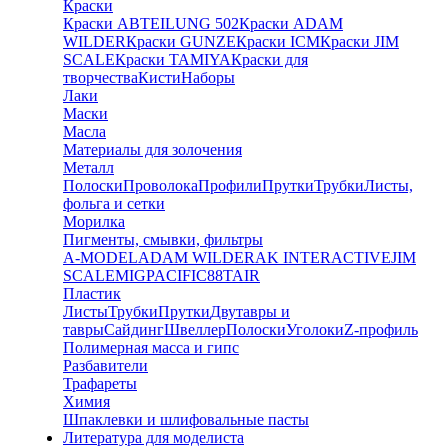
Краски
Краски ABTEILUNG 502
Краски ADAM
WILDER
Краски GUNZE
Краски ICM
Краски JIM
SCALE
Краски TAMIYA
Краски для
творчества
Кисти
Наборы
Лаки
Маски
Масла
Материалы для золочения
Металл
Полоски
Проволока
Профили
Прутки
Трубки
Листы,
фольга и сетки
Морилка
Пигменты, смывки, фильтры
A-MODEL
ADAM WILDER
AK INTERACTIVE
JIM
SCALE
MIG
PACIFIC88
TAIR
Пластик
Листы
Трубки
Прутки
Двутавры и
тавры
Сайдинг
Швеллер
Полоски
Уголоки
Z-профиль
Полимерная масса и гипс
Разбавители
Трафареты
Химия
Шпаклевки и шлифовальные пасты
Литература для моделиста