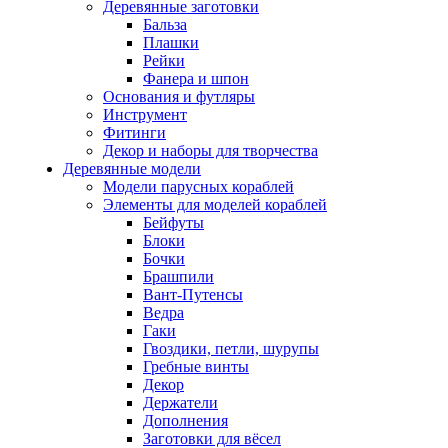
Деревянные заготовки
Бальза
Плашки
Рейки
Фанера и шпон
Основания и футляры
Инструмент
Фитинги
Декор и наборы для творчества
Деревянные модели
Модели парусных кораблей
Элементы для моделей кораблей
Бейфуты
Блоки
Бочки
Брашпили
Вант-Путенсы
Ведра
Гаки
Гвоздики, петли, шурупы
Гребные винты
Декор
Держатели
Дополнения
Заготовки для вёсел