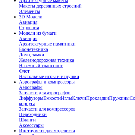
Архитектурные макеты
Макеты деревянных строений
Элементы
3D Модели
Авиация
Строения
Модели из бумаги
Авиация
Архитектурные памятники
Бронетехника
Дома, замки
Железнодорожная техника
Наземный транспорт
Флот
Настольные игры и игрушки
Аэрографы и компрессоры
Аэрографы
Запчасти для аэрографов
Диффузоры
Емкости
Иглы
Ключи
Прокладки
Пружины
Со
корпуса
Запчасти для компрессоров
Переходники
Шланги
Аксессуары
Инструмент для моделиста