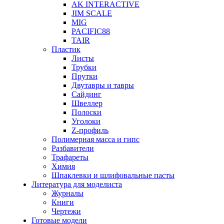
AK INTERACTIVE
JIM SCALE
MIG
PACIFIC88
TAIR
Пластик
Листы
Трубки
Прутки
Двутавры и тавры
Сайдинг
Швеллер
Полоски
Уголоки
Z-профиль
Полимерная масса и гипс
Разбавители
Трафареты
Химия
Шпаклевки и шлифовальные пасты
Литература для моделиста
Журналы
Книги
Чертежи
Готовые модели