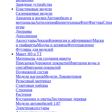
Зарядные устройства
Пластиковые модели
Склеиваемые модели
Авиация и космос
Автомобили и
мотоциклы
Артиллерия
Бронетехника
Флот
Фигуры
Стро
игры
Диорамы
Дополнения
Аксессуары
Декали
Конверсия и афтермаркет
Маски
и трафареты
Молды и штампы
Фототравление
Футляры для моделей
Макет H0 и TT
Материалы для создания макета
Присыпки
Дорожное покрытие
Имитация воды и
снега
Имитация покрытий
Подвижной состав
Модели вагонов
Модели Локомотивов
Рельсовый материал
Стартовые наборы
Строения
Растения
Кустарники и цветы
Лиственные деревья
Модели автомобилей 1:87
Электроаксессуары