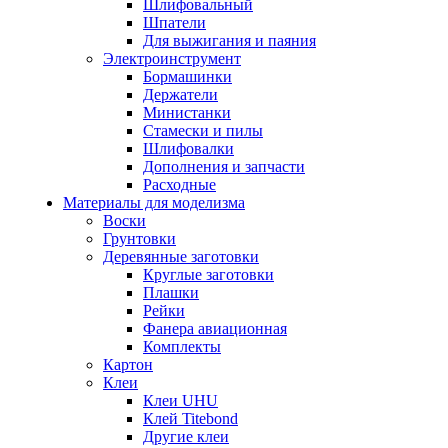
Шлифовальный
Шпатели
Для выжигания и паяния
Электроинструмент
Бормашинки
Держатели
Министанки
Стамески и пилы
Шлифовалки
Дополнения и запчасти
Расходные
Материалы для моделизма
Воски
Грунтовки
Деревянные заготовки
Круглые заготовки
Плашки
Рейки
Фанера авиационная
Комплекты
Картон
Клеи
Клеи UHU
Клей Titebond
Другие клеи