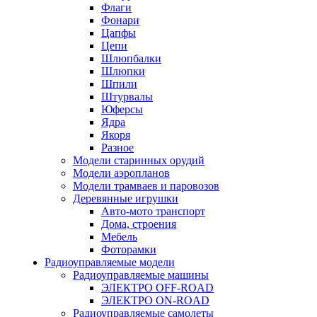
Флаги
Фонари
Цапфы
Цепи
Шлюпбалки
Шлюпки
Шпили
Штурвалы
Юферсы
Ядра
Якоря
Разное
Модели старинных орудий
Модели аэропланов
Модели трамваев и паровозов
Деревянные игрушки
Авто-мото транспорт
Дома, строения
Мебель
Фоторамки
Радиоуправляемые модели
Радиоуправляемые машины
ЭЛЕКТРО OFF-ROAD
ЭЛЕКТРО ON-ROAD
Радиоуправляемые самолеты