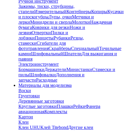
Ручной инструмент
Зажимы, тиски, струбцины,
стапели
Измерительный
Контейнеры
Копиры
Кусачки
и плоскогубцы
Лупы, очки
Метчики и
лерки
Минидрели и сверла
Молотки
Наждачная
бумага
Коврики для резки
Ножи и
лезвия
Отвертки
Пилки и
лобзики
Пинцеты
Рубанки
Резцы,
стамески
Сгибатели для
фототравления
Скрайберы
Специальный
Точильные
камни
Шлифовальный
Шпатели
Для выжигания и
паяния
Электроинструмент
Бормашинки
Держатели
Министанки
Стамески и
пилы
Шлифовалки
Дополнения и
запчасти
Расходные
Материалы для моделизма
Воски
Грунтовки
Деревянные заготовки
Круглые заготовки
Плашки
Рейки
Фанера
авиационная
Комплекты
Картон
Клеи
Клеи UHU
Клей Titebond
Другие клеи