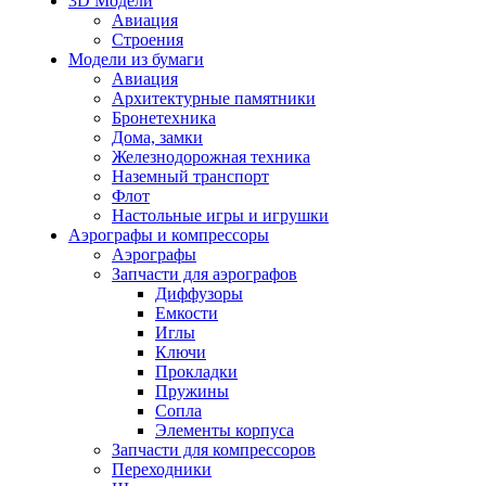
3D Модели
Авиация
Строения
Модели из бумаги
Авиация
Архитектурные памятники
Бронетехника
Дома, замки
Железнодорожная техника
Наземный транспорт
Флот
Настольные игры и игрушки
Аэрографы и компрессоры
Аэрографы
Запчасти для аэрографов
Диффузоры
Емкости
Иглы
Ключи
Прокладки
Пружины
Сопла
Элементы корпуса
Запчасти для компрессоров
Переходники