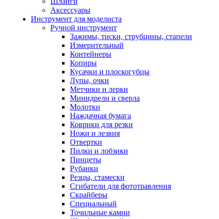
Шланги
Аксессуары
Инструмент для моделиста
Ручной инструмент
Зажимы, тиски, струбцины, стапели
Измерительный
Контейнеры
Копиры
Кусачки и плоскогубцы
Лупы, очки
Метчики и лерки
Минидрели и сверла
Молотки
Наждачная бумага
Коврики для резки
Ножи и лезвия
Отвертки
Пилки и лобзики
Пинцеты
Рубанки
Резцы, стамески
Сгибатели для фототравления
Скрайберы
Специальный
Точильные камни