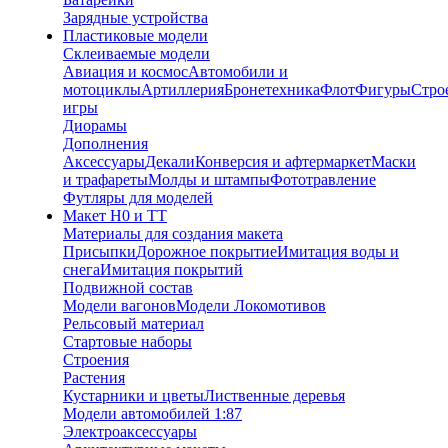
Зарядные устройства
Пластиковые модели
Склеиваемые модели
Авиация и космос
Автомобили и
мотоциклы
Артиллерия
Бронетехника
Флот
Фигуры
Стро
игры
Диорамы
Дополнения
Аксессуары
Декали
Конверсия и афтермаркет
Маски
и трафареты
Молды и штампы
Фототравление
Футляры для моделей
Макет H0 и TT
Материалы для создания макета
Присыпки
Дорожное покрытие
Имитация воды и
снега
Имитация покрытий
Подвижной состав
Модели вагонов
Модели Локомотивов
Рельсовый материал
Стартовые наборы
Строения
Растения
Кустарники и цветы
Лиственные деревья
Модели автомобилей 1:87
Электроаксессуары