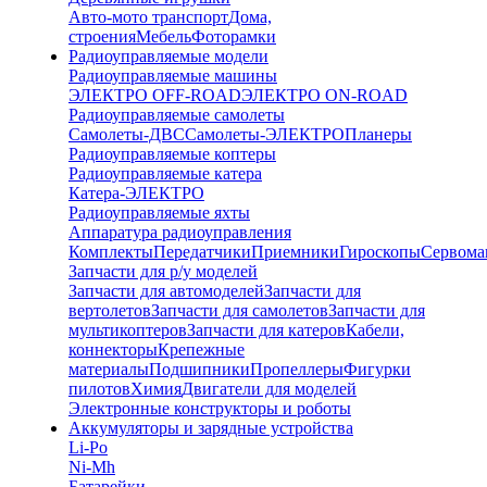
Авто-мото транспорт
Дома,
строения
Мебель
Фоторамки
Радиоуправляемые модели
Радиоуправляемые машины
ЭЛЕКТРО OFF-ROAD
ЭЛЕКТРО ON-ROAD
Радиоуправляемые самолеты
Самолеты-ДВС
Самолеты-ЭЛЕКТРО
Планеры
Радиоуправляемые коптеры
Радиоуправляемые катера
Катера-ЭЛЕКТРО
Радиоуправляемые яхты
Аппаратура радиоуправления
Комплекты
Передатчики
Приемники
Гироскопы
Сервом
Запчасти для р/у моделей
Запчасти для автомоделей
Запчасти для
вертолетов
Запчасти для самолетов
Запчасти для
мультикоптеров
Запчасти для катеров
Кабели,
коннекторы
Крепежные
материалы
Подшипники
Пропеллеры
Фигурки
пилотов
Химия
Двигатели для моделей
Электронные конструкторы и роботы
Аккумуляторы и зарядные устройства
Li-Po
Ni-Mh
Батарейки