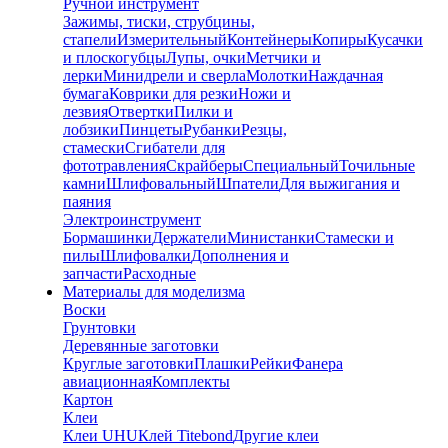
Ручной инструмент
Зажимы, тиски, струбцины,
стапели
Измерительный
Контейнеры
Копиры
Кусачки
и плоскогубцы
Лупы, очки
Метчики и
лерки
Минидрели и сверла
Молотки
Наждачная
бумага
Коврики для резки
Ножи и
лезвия
Отвертки
Пилки и
лобзики
Пинцеты
Рубанки
Резцы,
стамески
Сгибатели для
фототравления
Скрайберы
Специальный
Точильные
камни
Шлифовальный
Шпатели
Для выжигания и
паяния
Электроинструмент
Бормашинки
Держатели
Министанки
Стамески и
пилы
Шлифовалки
Дополнения и
запчасти
Расходные
Материалы для моделизма
Воски
Грунтовки
Деревянные заготовки
Круглые заготовки
Плашки
Рейки
Фанера
авиационная
Комплекты
Картон
Клеи
Клеи UHU
Клей Titebond
Другие клеи