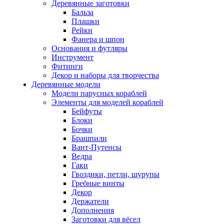
Деревянные заготовки
Бальза
Плашки
Рейки
Фанера и шпон
Основания и футляры
Инструмент
Фитинги
Декор и наборы для творчества
Деревянные модели
Модели парусных кораблей
Элементы для моделей кораблей
Бейфуты
Блоки
Бочки
Брашпили
Вант-Путенсы
Ведра
Гаки
Гвоздики, петли, шурупы
Гребные винты
Декор
Держатели
Дополнения
Заготовки для вёсел