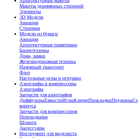
Архитектурные макеты
Макеты деревянных строений
Элементы
3D Модели
Авиация
Строения
Модели из бумаги
Авиация
Архитектурные памятники
Бронетехника
Дома, замки
Железнодорожная техника
Наземный транспорт
Флот
Настольные игры и игрушки
Аэрографы и компрессоры
Аэрографы
Запчасти для аэрографов
Диффузоры
Емкости
Иглы
Ключи
Прокладки
Пружины
Со
корпуса
Запчасти для компрессоров
Переходники
Шланги
Аксессуары
Инструмент для моделиста