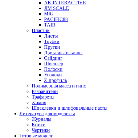
AK INTERACTIVE
JIM SCALE
MIG
PACIFIC88
TAIR
Пластик
Листы
Трубки
Прутки
Двутавры и тавры
Сайдинг
Швеллер
Полоски
Уголоки
Z-профиль
Полимерная масса и гипс
Разбавители
Трафареты
Химия
Шпаклевки и шлифовальные пасты
Литература для моделиста
Журналы
Книги
Чертежи
Готовые модели