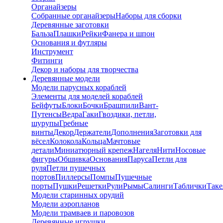
Органайзеры
Собранные органайзеры
Наборы для сборки
Деревянные заготовки
Бальза
Плашки
Рейки
Фанера и шпон
Основания и футляры
Инструмент
Фитинги
Декор и наборы для творчества
Деревянные модели
Модели парусных кораблей
Элементы для моделей кораблей
Бейфуты
Блоки
Бочки
Брашпили
Вант-
Путенсы
Ведра
Гаки
Гвоздики, петли,
шурупы
Гребные
винты
Декор
Держатели
Дополнения
Заготовки для
вёсел
Колокола
Кольца
Мачтовые
детали
Миниатюрный крепеж
Нагеля
Нити
Носовые
фигуры
Обшивка
Основания
Паруса
Петли для
руля
Петли пушечных
портов
Пиллерсы
Помпы
Пушечные
порты
Пушки
Решетки
Рули
Рымы
Салинги
Таблички
Так
Модели старинных орудий
Модели аэропланов
Модели трамваев и паровозов
Деревянные игрушки