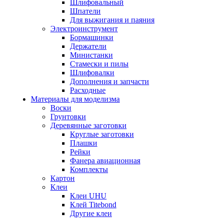
Шлифовальный
Шпатели
Для выжигания и паяния
Электроинструмент
Бормашинки
Держатели
Министанки
Стамески и пилы
Шлифовалки
Дополнения и запчасти
Расходные
Материалы для моделизма
Воски
Грунтовки
Деревянные заготовки
Круглые заготовки
Плашки
Рейки
Фанера авиационная
Комплекты
Картон
Клеи
Клеи UHU
Клей Titebond
Другие клеи