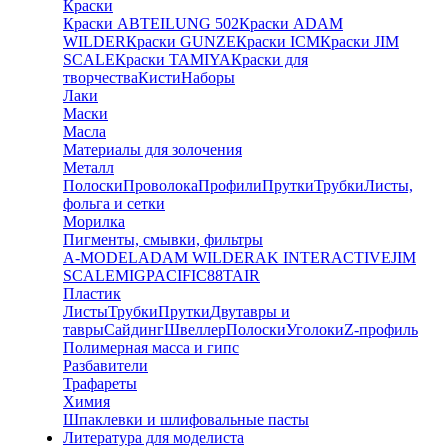
Краски
Краски ABTEILUNG 502
Краски ADAM
WILDER
Краски GUNZE
Краски ICM
Краски JIM
SCALE
Краски TAMIYA
Краски для
творчества
Кисти
Наборы
Лаки
Маски
Масла
Материалы для золочения
Металл
Полоски
Проволока
Профили
Прутки
Трубки
Листы,
фольга и сетки
Морилка
Пигменты, смывки, фильтры
A-MODEL
ADAM WILDER
AK INTERACTIVE
JIM
SCALE
MIG
PACIFIC88
TAIR
Пластик
Листы
Трубки
Прутки
Двутавры и
тавры
Сайдинг
Швеллер
Полоски
Уголоки
Z-профиль
Полимерная масса и гипс
Разбавители
Трафареты
Химия
Шпаклевки и шлифовальные пасты
Литература для моделиста