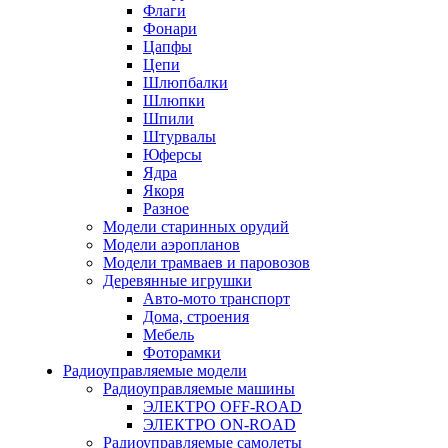
Флаги
Фонари
Цапфы
Цепи
Шлюпбалки
Шлюпки
Шпили
Штурвалы
Юферсы
Ядра
Якоря
Разное
Модели старинных орудий
Модели аэропланов
Модели трамваев и паровозов
Деревянные игрушки
Авто-мото транспорт
Дома, строения
Мебель
Фоторамки
Радиоуправляемые модели
Радиоуправляемые машины
ЭЛЕКТРО OFF-ROAD
ЭЛЕКТРО ON-ROAD
Радиоуправляемые самолеты